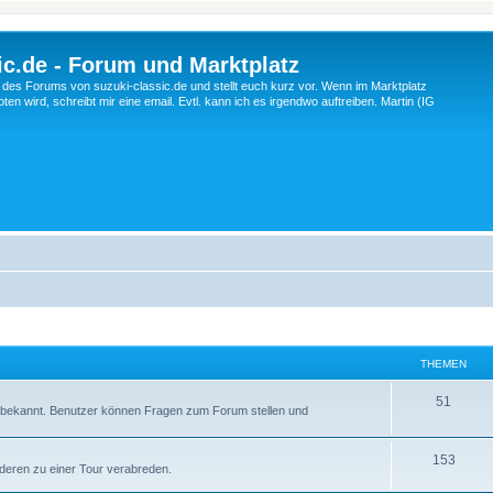
c.de - Forum und Marktplatz
ng des Forums von suzuki-classic.de und stellt euch kurz vor. Wenn im Marktplatz
ten wird, schreibt mir eine email. Evtl. kann ich es irgendwo auftreiben. Martin (IG
THEMEN
T
51
ln bekannt. Benutzer können Fragen zum Forum stellen und
h
e
T
153
nderen zu einer Tour verabreden.
m
h