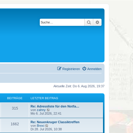
Suche
Erweiterte Suche
Registrieren
Anmelden
Aktuelle Zeit: Do 6. Aug 2026, 19:37
BEITRÄGE
LETZTER BEITRAG
L
Re: Adressliste für den Notfa…
B
315
e
N
von
zahny
t
e
Mo 6. Jul 2026, 22:41
e
z
u
t
e
L
Re: Neuenkruger Classiktreffen
i
B
1662
e
s
e
N
von
Brexi
r
t
t
e
Di 28. Jul 2026, 10:38
t
B
e
e
z
u