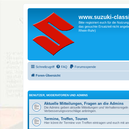
www.suzuki-classi
Bitte registriert euch für die Nutzu
das gesuchte Ersatzteil nicht angebo
Rhein-Ruhr)
Schnellzugriff
FAQ
Forumsspende
Foren-Übersicht
BENUTZER, MODERATOREN UND ADMINS
Aktuelle Mitteilungen, Fragen an die Admins
Die Admins geben aktuelle Mitteilungen und Verhaltensrege
Verbesserungsvorschläge anbringen.
Termine, Treffen, Touren
Hier könnt ihr Termine von Treffen eintragen und euch mit a