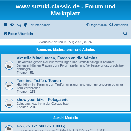
www.suzuki-classic.de - Forum und
Marktplatz
FAQ
Forumsspende
Registrieren
Anmelden
S
Foren-Übersicht
u
Aktuelle Zeit: Mo 10. Aug 2026, 06:26
c
Benutzer, Moderatoren und Admins
h
Aktuelle Mitteilungen, Fragen an die Admins
e
Die Admins geben aktuelle Mitteilungen und Verhaltensregeln bekannt.
Benutzer können Fragen zum Forum stellen und Verbesserungsvorschläge
anbringen.
Themen:
51
Termine, Treffen, Touren
Hier könnt ihr Termine von Treffen eintragen und euch mit anderen zu einer
Tour verabreden.
Themen:
153
show your bike - Fotogalerie
Zeigt uns, was ihr in der Garage habt
Themen:
204
Suzuki Modelle
GS (GS 125 bis GS 1100 G)
Fragen rund um die Suzuki GS Modelle GS 125 bis GS 1100 G