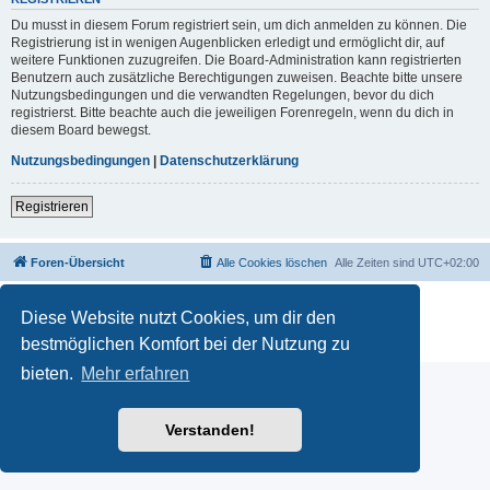
Du musst in diesem Forum registriert sein, um dich anmelden zu können. Die
Registrierung ist in wenigen Augenblicken erledigt und ermöglicht dir, auf
weitere Funktionen zuzugreifen. Die Board-Administration kann registrierten
Benutzern auch zusätzliche Berechtigungen zuweisen. Beachte bitte unsere
Nutzungsbedingungen und die verwandten Regelungen, bevor du dich
registrierst. Bitte beachte auch die jeweiligen Forenregeln, wenn du dich in
diesem Board bewegst.
Nutzungsbedingungen
|
Datenschutzerklärung
Registrieren
Foren-Übersicht
Alle Cookies löschen
Alle Zeiten sind
UTC+02:00
Powered by
phpBB
® Forum Software © phpBB Limited
Diese Website nutzt Cookies, um dir den
Deutsche Übersetzung durch
phpBB.de
Datenschutz
|
Nutzungsbedingungen
bestmöglichen Komfort bei der Nutzung zu
bieten.
Mehr erfahren
Verstanden!