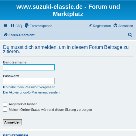
www.suzuki-classic.de - Forum und
Marktplatz
FAQ
Forumsspende
Registrieren
Anmelden
S
Foren-Übersicht
u
Du musst dich anmelden, um in diesem Forum Beiträge zu
c
zitieren.
h
Benutzername:
e
Passwort:
Ich habe mein Passwort vergessen
Die Aktivierungs-E-Mail erneut senden
Angemeldet bleiben
Meinen Online-Status während dieser Sitzung verbergen
REGISTRIEREN