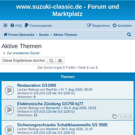
www.suzuki-classic.de - Forum und
Marktplatz
FAQ
Forumsspende
Registrieren
Anmelden
S
Foren-Übersicht
Suche
Aktive Themen
u
Aktive Themen
c
Zur erweiterten Suche
h
Suche
Erweiterte Suche
e
Die Suche ergab 8 Treffer • Seite
1
von
1
Themen
Restauration GS1000
Letzter Beitrag von
ReyFitz
«
Fr 7. Aug 2026, 08:03
Verfasst in
GS (GS 125 bis GS 1100 G)
Antworten:
8
Elektronische Zündung GS750 bj77
Letzter Beitrag von
BernardG
«
Do 6. Aug 2026, 18:53
Verfasst in
GS (GS 125 bis GS 1100 G)
Antworten:
21
1
2
3
Sicherungsschraube Schaltklauenwelle GS 550E
Letzter Beitrag von
Manfred
«
Mi 5. Aug 2026, 21:47
Verfasst in
GS (GS 125 bis GS 1100 G)