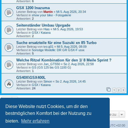
Antworten:
6
GSX 1200 Inazuma
Letzter Beitrag von
Martin
«
Mi 5. Aug 2026, 20:34
Verfasst in
show your bike - Fotogalerie
Antworten:
2
Seitenständer Umbau Uprgade
Letzter Beitrag von
Hias
«
Mi 5. Aug 2026, 19:53
Verfasst in
GSX / Katana
Antworten:
2
Suche ersatzteile für eine Suzuki xn 85 Turbo
Letzter Beitrag von
ivo.g01
«
Mi 5. Aug 2026, 08:09
Verfasst in
Sonstige Modelle: DR GR GSX-F usw.
Antworten:
5
Welche Ritzel Kombination für den 1/ 8 Meile Sprint ?
Letzter Beitrag von
Jan_GT550
«
So 2. Aug 2026, 22:58
Verfasst in
GS (GS 125 bis GS 1100 G)
Antworten:
1
GS40X\GSX400L
Letzter Beitrag von
Simon
«
So 2. Aug 2026, 14:45
Verfasst in
GSX / Katana
Antworten:
24
1
2
3
Die Suche ergab 8 Treffer • Seite
1
von
1
Diese Website nutzt Cookies, um dir den
bestmöglichen Komfort bei der Nutzung zu
Gehe zu
bieten.
Mehr erfahren
Foren-Übersicht
Alle Cookies löschen
Alle Zeiten sind
UTC+02:00