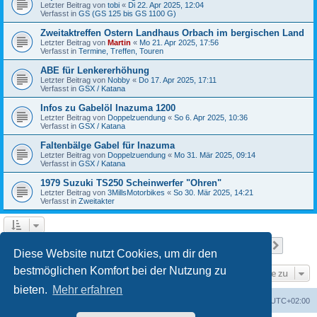
Letzter Beitrag von
tobi
«
Di 22. Apr 2025, 12:04
Verfasst in
GS (GS 125 bis GS 1100 G)
Zweitaktreffen Ostern Landhaus Orbach im bergischen Land
Letzter Beitrag von
Martin
«
Mo 21. Apr 2025, 17:56
Verfasst in
Termine, Treffen, Touren
ABE für Lenkererhöhung
Letzter Beitrag von
Nobby
«
Do 17. Apr 2025, 17:11
Verfasst in
GSX / Katana
Infos zu Gabelöl Inazuma 1200
Letzter Beitrag von
Doppelzuendung
«
So 6. Apr 2025, 10:36
Verfasst in
GSX / Katana
Faltenbälge Gabel für Inazuma
Letzter Beitrag von
Doppelzuendung
«
Mo 31. Mär 2025, 09:14
Verfasst in
GSX / Katana
1979 Suzuki TS250 Scheinwerfer "Ohren"
Letzter Beitrag von
3MillsMotorbikes
«
So 30. Mär 2025, 14:21
Verfasst in
Zweitakter
Seite
1
von
12
1
2
3
4
5
12
Nächst
Die Suche ergab 299 Treffer
…
Diese Website nutzt Cookies, um dir den
bestmöglichen Komfort bei der Nutzung zu
Gehe zu
bieten.
Mehr erfahren
Foren-Übersicht
Alle Cookies löschen
Alle Zeiten sind
UTC+02:00