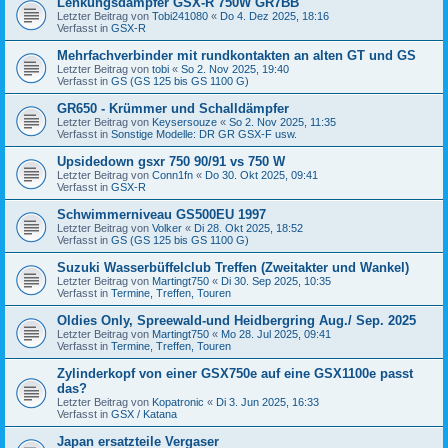
Lenkungsdämpfer GSX-R 750W GR7BB
Letzter Beitrag von
Tobi241080
«
Do 4. Dez 2025, 18:16
Verfasst in
GSX-R
Mehrfachverbinder mit rundkontakten an alten GT und GS
Letzter Beitrag von
tobi
«
So 2. Nov 2025, 19:40
Verfasst in
GS (GS 125 bis GS 1100 G)
GR650 - Krümmer und Schalldämpfer
Letzter Beitrag von
Keysersouze
«
So 2. Nov 2025, 11:35
Verfasst in
Sonstige Modelle: DR GR GSX-F usw.
Upsidedown gsxr 750 90/91 vs 750 W
Letzter Beitrag von
Conn1fn
«
Do 30. Okt 2025, 09:41
Verfasst in
GSX-R
Schwimmerniveau GS500EU 1997
Letzter Beitrag von
Volker
«
Di 28. Okt 2025, 18:52
Verfasst in
GS (GS 125 bis GS 1100 G)
Suzuki Wasserbüffelclub Treffen (Zweitakter und Wankel)
Letzter Beitrag von
Martingt750
«
Di 30. Sep 2025, 10:35
Verfasst in
Termine, Treffen, Touren
Oldies Only, Spreewald-und Heidbergring Aug./ Sep. 2025
Letzter Beitrag von
Martingt750
«
Mo 28. Jul 2025, 09:41
Verfasst in
Termine, Treffen, Touren
Zylinderkopf von einer GSX750e auf eine GSX1100e passt
das?
Letzter Beitrag von
Kopatronic
«
Di 3. Jun 2025, 16:33
Verfasst in
GSX / Katana
Japan ersatzteile Vergaser