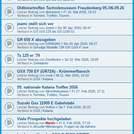
Oldtimertreffen Technikmuseum Freudenberg 05./06.09.26
Letzter Beitrag von
dickerpott
«
Fr 15. Mai 2026, 19:12
Verfasst in
Termine, Treffen, Touren
jeami stellt sich vor
Letzter Beitrag von
Jeami
«
Do 30. Apr 2026, 00:47
Verfasst in
GS (GS 125 bis GS 1100 G)
GR 650 X abzugeben
Letzter Beitrag von
GR650AS
«
Mo 20. Apr 2026, 09:27
Verfasst in
Sonstige Modelle: DR GR GSX-F usw.
Ts 125 er '79
Letzter Beitrag von
Zündfunke
«
So 22. Mär 2026, 19:05
Verfasst in
Zweitakter
GSX 750 EF (GR72A) - Krümmerflansch
Letzter Beitrag von
svolt
«
Mi 11. Mär 2026, 16:19
Verfasst in
GSX / Katana
59. nationale Katana Treffen 2026
Letzter Beitrag von
Silverlinekatana
«
Fr 27. Feb 2026, 17:11
Verfasst in
Termine, Treffen, Touren
Suzuki Gsx 11009 E Gabelstabi
Letzter Beitrag von
Huftun
«
Sa 7. Feb 2026, 20:22
Verfasst in
GSX / Katana
Viele Prospekte hochgeladen
Letzter Beitrag von
Martin
«
Fr 6. Feb 2026, 17:15
Verfasst in
Aktuelle Mitteilungen, Fragen an die Admins