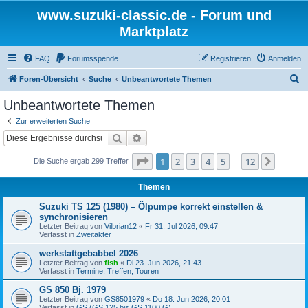
www.suzuki-classic.de - Forum und
Marktplatz
FAQ
Forumsspende
Registrieren
Anmelden
S
Foren-Übersicht
Suche
Unbeantwortete Themen
u
Unbeantwortete Themen
c
Zur erweiterten Suche
h
Suche
Erweiterte Suche
e
Seite
1
von
12
1
2
3
4
5
12
Nächst
Die Suche ergab 299 Treffer
…
Themen
Suzuki TS 125 (1980) – Ölpumpe korrekt einstellen &
synchronisieren
Letzter Beitrag von
Vilbrian12
«
Fr 31. Jul 2026, 09:47
Verfasst in
Zweitakter
werkstattgebabbel 2026
Letzter Beitrag von
fish
«
Di 23. Jun 2026, 21:43
Verfasst in
Termine, Treffen, Touren
GS 850 Bj. 1979
Letzter Beitrag von
GS8501979
«
Do 18. Jun 2026, 20:01
Verfasst in
GS (GS 125 bis GS 1100 G)