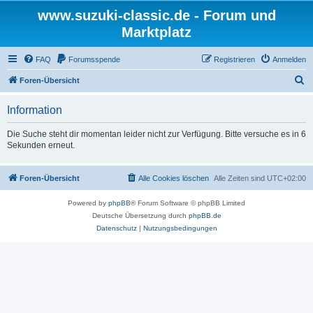
www.suzuki-classic.de - Forum und
Marktplatz
FAQ
Forumsspende
Registrieren
Anmelden
S
Foren-Übersicht
u
Information
c
h
Die Suche steht dir momentan leider nicht zur Verfügung. Bitte versuche es in 6
Sekunden erneut.
e
Foren-Übersicht
Alle Cookies löschen
Alle Zeiten sind
UTC+02:00
Powered by
phpBB
® Forum Software © phpBB Limited
Deutsche Übersetzung durch
phpBB.de
Datenschutz
|
Nutzungsbedingungen