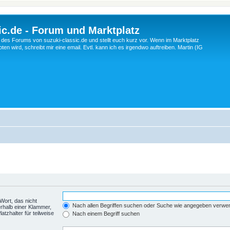
c.de - Forum und Marktplatz
ng des Forums von suzuki-classic.de und stellt euch kurz vor. Wenn im Marktplatz
ten wird, schreibt mir eine email. Evtl. kann ich es irgendwo auftreiben. Martin (IG
Wort, das nicht
Nach allen Begriffen suchen oder Suche wie angegeben verwe
rhalb einer Klammer,
tzhalter für teilweise
Nach einem Begriff suchen