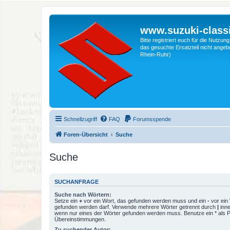
www.suzuki-classi
Bitte registriert euch für die Nutzu
das gesuchte Ersatzteil nicht angebo
Rhein-Ruhr)
Schnellzugriff
FAQ
Forumsspende
Foren-Übersicht
Suche
Suche
SUCHANFRAGE
Suche nach Wörtern:
Setze ein
+
vor ein Wort, das gefunden werden muss und ein
-
vor ein 
gefunden werden darf. Verwende mehrere Wörter getrennt durch
|
inne
wenn nur eines der Wörter gefunden werden muss. Benutze ein * als Pla
Übereinstimmungen.
Zu suchender Autor: