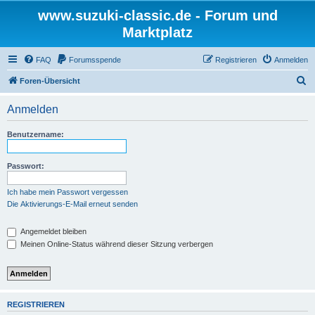
www.suzuki-classic.de - Forum und
Marktplatz
FAQ
Forumsspende
Registrieren
Anmelden
S
Foren-Übersicht
u
Anmelden
c
h
Benutzername:
e
Passwort:
Ich habe mein Passwort vergessen
Die Aktivierungs-E-Mail erneut senden
Angemeldet bleiben
Meinen Online-Status während dieser Sitzung verbergen
REGISTRIEREN