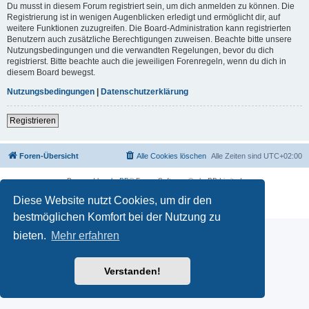
Du musst in diesem Forum registriert sein, um dich anmelden zu können. Die
Registrierung ist in wenigen Augenblicken erledigt und ermöglicht dir, auf
weitere Funktionen zuzugreifen. Die Board-Administration kann registrierten
Benutzern auch zusätzliche Berechtigungen zuweisen. Beachte bitte unsere
Nutzungsbedingungen und die verwandten Regelungen, bevor du dich
registrierst. Bitte beachte auch die jeweiligen Forenregeln, wenn du dich in
diesem Board bewegst.
Nutzungsbedingungen
|
Datenschutzerklärung
Registrieren
Foren-Übersicht
Alle Cookies löschen
Alle Zeiten sind
UTC+02:00
Powered by
phpBB
® Forum Software © phpBB Limited
Deutsche Übersetzung durch
phpBB.de
Diese Website nutzt Cookies, um dir den
Datenschutz
|
Nutzungsbedingungen
bestmöglichen Komfort bei der Nutzung zu
bieten.
Mehr erfahren
Verstanden!