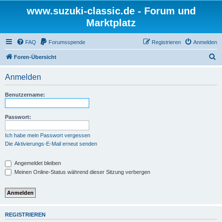
www.suzuki-classic.de - Forum und
Marktplatz
FAQ
Forumsspende
Registrieren
Anmelden
S
Foren-Übersicht
u
Anmelden
c
h
Benutzername:
e
Passwort:
Ich habe mein Passwort vergessen
Die Aktivierungs-E-Mail erneut senden
Angemeldet bleiben
Meinen Online-Status während dieser Sitzung verbergen
REGISTRIEREN