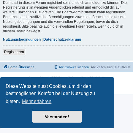
Du musst in diesem Forum registriert sein, um dich anmelden zu können. Die
Registrierung ist in wenigen Augenblicken erledigt und ermöglicht dir, auf
weitere Funktionen zuzugreifen. Die Board-Administration kann registrierten
Benutzern auch zusätzliche Berechtigungen zuweisen. Beachte bitte unsere
Nutzungsbedingungen und die verwandten Regelungen, bevor du dich
registrierst. Bitte beachte auch die jeweiligen Forenregeln, wenn du dich in
diesem Board bewegst.
Nutzungsbedingungen
|
Datenschutzerklärung
Registrieren
Foren-Übersicht
Alle Cookies löschen
Alle Zeiten sind
UTC+02:00
Powered by
phpBB
® Forum Software © phpBB Limited
Deutsche Übersetzung durch
phpBB.de
Diese Website nutzt Cookies, um dir den
Datenschutz
|
Nutzungsbedingungen
bestmöglichen Komfort bei der Nutzung zu
bieten.
Mehr erfahren
Verstanden!