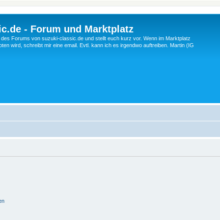
c.de - Forum und Marktplatz
ng des Forums von suzuki-classic.de und stellt euch kurz vor. Wenn im Marktplatz
ten wird, schreibt mir eine email. Evtl. kann ich es irgendwo auftreiben. Martin (IG
en