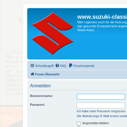
www.suzuki-classi
Bitte registriert euch für die Nutzu
das gesuchte Ersatzteil nicht angebo
Rhein-Ruhr)
Schnellzugriff
FAQ
Forumsspende
Foren-Übersicht
Anmelden
Benutzername:
Passwort:
Ich habe mein Passwort vergessen
Die Aktivierungs-E-Mail erneut send
Angemeldet bleiben