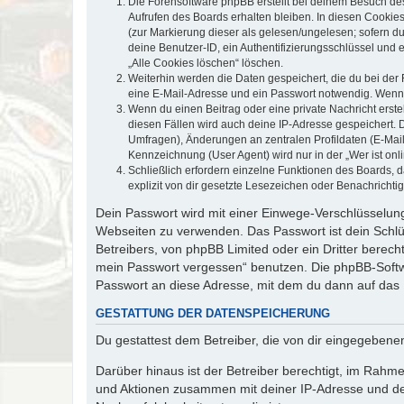
Die Forensoftware phpBB erstellt bei deinem Besuch de
Aufrufen des Boards erhalten bleiben. In diesen Cookies
(zur Markierung dieser als gelesen/ungelesen; sofern d
deine Benutzer-ID, ein Authentifizierungsschlüssel und 
„Alle Cookies löschen“ löschen.
Weiterhin werden die Daten gespeichert, die du bei der 
eine E-Mail-Adresse und ein Passwort notwendig. Wenn du
Wenn du einen Beitrag oder eine private Nachricht erste
diesen Fällen wird auch deine IP-Adresse gespeichert. 
Umfragen), Änderungen an zentralen Profildaten (E-Mai
Kennzeichnung (User Agent) wird nur in der „Wer ist onl
Schließlich erfordern einzelne Funktionen des Boards,
explizit von dir gesetzte Lesezeichen oder Benachrichti
Dein Passwort wird mit einer Einwege-Verschlüsselung 
Webseiten zu verwenden. Das Passwort ist dein Schlü
Betreibers, von phpBB Limited oder ein Dritter berec
mein Passwort vergessen“ benutzen. Die phpBB-Softw
Passwort an diese Adresse, mit dem du dann auf das 
GESTATTUNG DER DATENSPEICHERUNG
Du gestattest dem Betreiber, die von dir eingegeben
Darüber hinaus ist der Betreiber berechtigt, im Rahm
und Aktionen zusammen mit deiner IP-Adresse und de