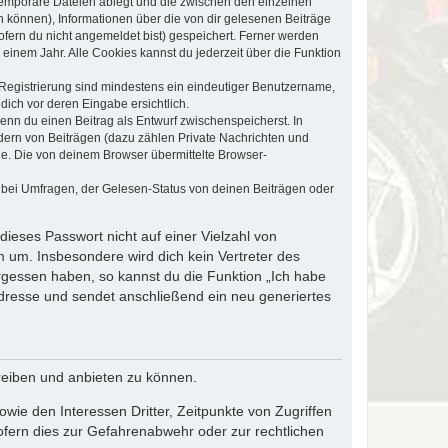
 temporäre Dateien ablegt und die zwischen den einzelnen
en können), Informationen über die von dir gelesenen Beiträge
ofern du nicht angemeldet bist) gespeichert. Ferner werden
einem Jahr. Alle Cookies kannst du jederzeit über die Funktion
e Registrierung sind mindestens ein eindeutiger Benutzername,
dich vor deren Eingabe ersichtlich.
wenn du einen Beitrag als Entwurf zwischenspeicherst. In
dern von Beiträgen (dazu zählen Private Nachrichten und
e. Die von deinem Browser übermittelte Browser-
 bei Umfragen, der Gelesen-Status von deinen Beiträgen oder
dieses Passwort nicht auf einer Vielzahl von
 um. Insbesondere wird dich kein Vertreter des
ergessen haben, so kannst du die Funktion „Ich habe
resse und sendet anschließend ein neu generiertes
reiben und anbieten zu können.
ie den Interessen Dritter, Zeitpunkte von Zugriffen
fern dies zur Gefahrenabwehr oder zur rechtlichen