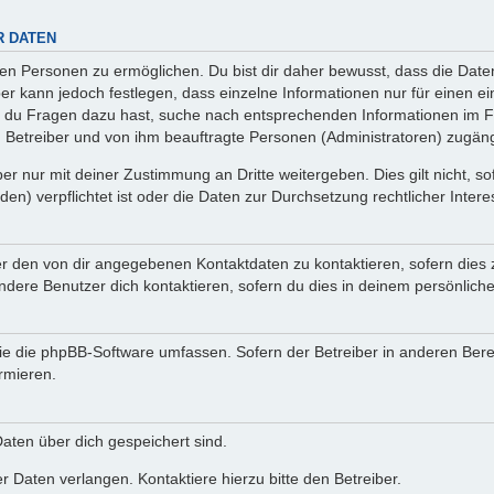
R DATEN
n Personen zu ermöglichen. Du bist dir daher bewusst, dass die Daten d
ber kann jedoch festlegen, dass einzelne Informationen nur für einen ei
n du Fragen dazu hast, suche nach entsprechenden Informationen im Fo
n Betreiber und von ihm beauftragte Personen (Administratoren) zugäng
r nur mit deiner Zustimmung an Dritte weitergeben. Dies gilt nicht, s
n) verpflichtet ist oder die Daten zur Durchsetzung rechtlicher Interes
er den von dir angegebenen Kontaktdaten zu kontaktieren, sofern dies 
andere Benutzer dich kontaktieren, sofern du dies in deinem persönliche
, die die phpBB-Software umfassen. Sofern der Betreiber in anderen Be
ormieren.
 Daten über dich gespeichert sind.
 Daten verlangen. Kontaktiere hierzu bitte den Betreiber.