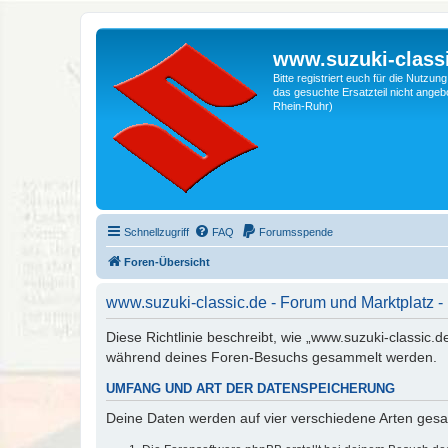
www.suzuki-classi
Bitte registriert euch für die Nutzu
das gesuchte Ersatzteil nicht angebo
Rhein-Ruhr)
Schnellzugriff
FAQ
Forumsspende
Foren-Übersicht
www.suzuki-classic.de - Forum und Marktplatz -
Diese Richtlinie beschreibt, wie „www.suzuki-classic.
während deines Foren-Besuchs gesammelt werden.
UMFANG UND ART DER DATENSPEICHERUNG
Deine Daten werden auf vier verschiedene Arten ges