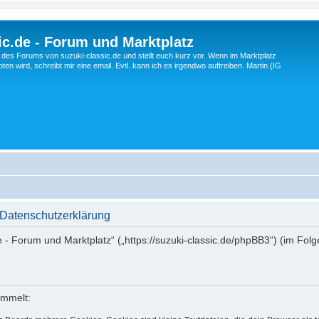
c.de - Forum und Marktplatz
ng des Forums von suzuki-classic.de und stellt euch kurz vor. Wenn im Marktplatz
ten wird, schreibt mir eine email. Evtl. kann ich es irgendwo auftreiben. Martin (IG
 Datenschutzerklärung
de - Forum und Marktplatz“ („https://suzuki-classic.de/phpBB3“) (im Fol
ammelt: