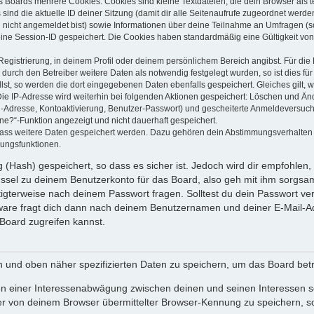
s Boards mehrere Cookies. Cookies sind kleine Textdateien, die dein Browser als
 sind die aktuelle ID deiner Sitzung (damit dir alle Seitenaufrufe zugeordnet werd
u nicht angemeldet bist) sowie Informationen über deine Teilnahme an Umfragen (s
eine Session-ID gespeichert. Die Cookies haben standardmäßig eine Gültigkeit von 
Registrierung, in deinem Profil oder deinem persönlichem Bereich angibst. Für di
rch den Betreiber weitere Daten als notwendig festgelegt wurden, so ist dies für 
llst, so werden die dort eingegebenen Daten ebenfalls gespeichert. Gleiches gilt, 
Die IP-Adresse wird weiterhin bei folgenden Aktionen gespeichert: Löschen und Än
l-Adresse, Kontoaktivierung, Benutzer-Passwort) und gescheiterte Anmeldeversuch
ine?“-Funktion angezeigt und nicht dauerhaft gespeichert.
 dass weitere Daten gespeichert werden. Dazu gehören dein Abstimmungsverhalten
gungsfunktionen.
(Hash) gespeichert, so dass es sicher ist. Jedoch wird dir empfohlen, 
ssel zu deinem Benutzerkonto für das Board, also geh mit ihm sorgsam
htigterweise nach deinem Passwort fragen. Solltest du dein Passwort v
are fragt dich dann nach deinem Benutzernamen und deiner E-Mail-Ad
Board zugreifen kannst.
en und oben näher spezifizierten Daten zu speichern, um das Board bet
en einer Interessenabwägung zwischen deinen und seinen Interessen sow
r von deinem Browser übermittelter Browser-Kennung zu speichern, so