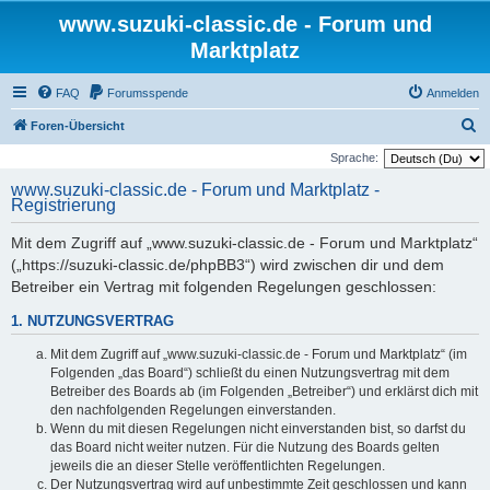
www.suzuki-classic.de - Forum und
Marktplatz
FAQ
Forumsspende
Anmelden
S
Foren-Übersicht
u
Sprache:
c
www.suzuki-classic.de - Forum und Marktplatz -
Registrierung
h
e
Mit dem Zugriff auf „www.suzuki-classic.de - Forum und Marktplatz“
(„https://suzuki-classic.de/phpBB3“) wird zwischen dir und dem
Betreiber ein Vertrag mit folgenden Regelungen geschlossen:
1. NUTZUNGSVERTRAG
Mit dem Zugriff auf „www.suzuki-classic.de - Forum und Marktplatz“ (im
Folgenden „das Board“) schließt du einen Nutzungsvertrag mit dem
Betreiber des Boards ab (im Folgenden „Betreiber“) und erklärst dich mit
den nachfolgenden Regelungen einverstanden.
Wenn du mit diesen Regelungen nicht einverstanden bist, so darfst du
das Board nicht weiter nutzen. Für die Nutzung des Boards gelten
jeweils die an dieser Stelle veröffentlichten Regelungen.
Der Nutzungsvertrag wird auf unbestimmte Zeit geschlossen und kann