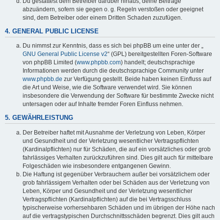
Du gestattest dem Betreiber darüber hinaus, deine Beiträge
abzuändern, sofern sie gegen o. g. Regeln verstoßen oder geeignet
sind, dem Betreiber oder einem Dritten Schaden zuzufügen.
4. GENERAL PUBLIC LICENSE
Du nimmst zur Kenntnis, dass es sich bei phpBB um eine unter der „
GNU General Public License v2
“ (GPL) bereitgestellten Foren-Software
von phpBB Limited (
www.phpbb.com
) handelt; deutschsprachige
Informationen werden durch die deutschsprachige Community unter
www.phpbb.de
zur Verfügung gestellt. Beide haben keinen Einfluss auf
die Art und Weise, wie die Software verwendet wird. Sie können
insbesondere die Verwendung der Software für bestimmte Zwecke nicht
untersagen oder auf Inhalte fremder Foren Einfluss nehmen.
5. GEWÄHRLEISTUNG
Der Betreiber haftet mit Ausnahme der Verletzung von Leben, Körper
und Gesundheit und der Verletzung wesentlicher Vertragspflichten
(Kardinalpflichten) nur für Schäden, die auf ein vorsätzliches oder grob
fahrlässiges Verhalten zurückzuführen sind. Dies gilt auch für mittelbare
Folgeschäden wie insbesondere entgangenen Gewinn.
Die Haftung ist gegenüber Verbrauchern außer bei vorsätzlichem oder
grob fahrlässigem Verhalten oder bei Schäden aus der Verletzung von
Leben, Körper und Gesundheit und der Verletzung wesentlicher
Vertragspflichten (Kardinalpflichten) auf die bei Vertragsschluss
typischerweise vorhersehbaren Schäden und im übrigen der Höhe nach
auf die vertragstypischen Durchschnittsschäden begrenzt. Dies gilt auch