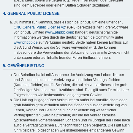
abzuändern, sofern sie gegen o. g. Regeln verstoßen oder geeignet
sind, dem Betreiber oder einem Dritten Schaden zuzufügen.
4. GENERAL PUBLIC LICENSE
Du nimmst zur Kenntnis, dass es sich bei phpBB um eine unter der „
GNU General Public License v2
“ (GPL) bereitgestellten Foren-Software
von phpBB Limited (
www.phpbb.com
) handelt; deutschsprachige
Informationen werden durch die deutschsprachige Community unter
www.phpbb.de
zur Verfügung gestellt. Beide haben keinen Einfluss auf
die Art und Weise, wie die Software verwendet wird. Sie können
insbesondere die Verwendung der Software für bestimmte Zwecke nicht
untersagen oder auf Inhalte fremder Foren Einfluss nehmen.
5. GEWÄHRLEISTUNG
Der Betreiber haftet mit Ausnahme der Verletzung von Leben, Körper
und Gesundheit und der Verletzung wesentlicher Vertragspflichten
(Kardinalpflichten) nur für Schäden, die auf ein vorsätzliches oder grob
fahrlässiges Verhalten zurückzuführen sind. Dies gilt auch für mittelbare
Folgeschäden wie insbesondere entgangenen Gewinn.
Die Haftung ist gegenüber Verbrauchern außer bei vorsätzlichem oder
grob fahrlässigem Verhalten oder bei Schäden aus der Verletzung von
Leben, Körper und Gesundheit und der Verletzung wesentlicher
Vertragspflichten (Kardinalpflichten) auf die bei Vertragsschluss
typischerweise vorhersehbaren Schäden und im übrigen der Höhe nach
auf die vertragstypischen Durchschnittsschäden begrenzt. Dies gilt auch
für mittelbare Folgeschäden wie insbesondere entgangenen Gewinn.