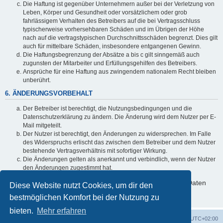
Die Haftung ist gegenüber Unternehmern außer bei der Verletzung von
Leben, Körper und Gesundheit oder vorsätzlichem oder grob
fahrlässigem Verhalten des Betreibers auf die bei Vertragsschluss
typischerweise vorhersehbaren Schäden und im Übrigen der Höhe
nach auf die vertragstypischen Durchschnittsschäden begrenzt. Dies gilt
auch für mittelbare Schäden, insbesondere entgangenen Gewinn.
Die Haftungsbegrenzung der Absätze a bis c gilt sinngemäß auch
zugunsten der Mitarbeiter und Erfüllungsgehilfen des Betreibers.
Ansprüche für eine Haftung aus zwingendem nationalem Recht bleiben
unberührt.
6. ÄNDERUNGSVORBEHALT
Der Betreiber ist berechtigt, die Nutzungsbedingungen und die
Datenschutzerklärung zu ändern. Die Änderung wird dem Nutzer per E-
Mail mitgeteilt.
Der Nutzer ist berechtigt, den Änderungen zu widersprechen. Im Falle
des Widerspruchs erlischt das zwischen dem Betreiber und dem Nutzer
bestehende Vertragsverhältnis mit sofortiger Wirkung.
Die Änderungen gelten als anerkannt und verbindlich, wenn der Nutzer
den Änderungen zugestimmt hat.
Informationen über den Umgang mit deinen persönlichen Daten
Diese Website nutzt Cookies, um dir den
sind in der Datenschutzerklärung enthalten.
bestmöglichen Komfort bei der Nutzung zu
bieten.
Mehr erfahren
Foren-Übersicht
Alle Cookies löschen
Alle Zeiten sind
UTC+02:00