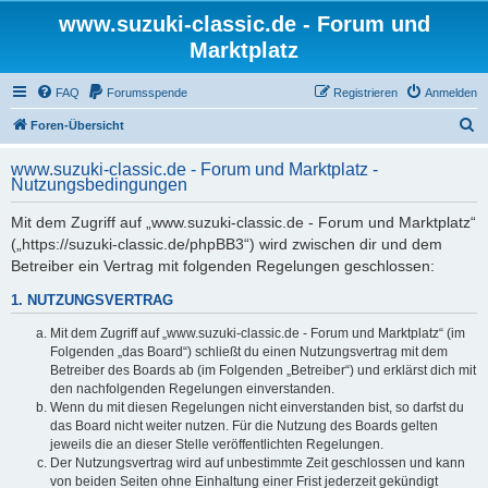
www.suzuki-classic.de - Forum und
Marktplatz
FAQ
Forumsspende
Registrieren
Anmelden
S
Foren-Übersicht
u
www.suzuki-classic.de - Forum und Marktplatz -
c
Nutzungsbedingungen
h
Mit dem Zugriff auf „www.suzuki-classic.de - Forum und Marktplatz“
e
(„https://suzuki-classic.de/phpBB3“) wird zwischen dir und dem
Betreiber ein Vertrag mit folgenden Regelungen geschlossen:
1. NUTZUNGSVERTRAG
Mit dem Zugriff auf „www.suzuki-classic.de - Forum und Marktplatz“ (im
Folgenden „das Board“) schließt du einen Nutzungsvertrag mit dem
Betreiber des Boards ab (im Folgenden „Betreiber“) und erklärst dich mit
den nachfolgenden Regelungen einverstanden.
Wenn du mit diesen Regelungen nicht einverstanden bist, so darfst du
das Board nicht weiter nutzen. Für die Nutzung des Boards gelten
jeweils die an dieser Stelle veröffentlichten Regelungen.
Der Nutzungsvertrag wird auf unbestimmte Zeit geschlossen und kann
von beiden Seiten ohne Einhaltung einer Frist jederzeit gekündigt