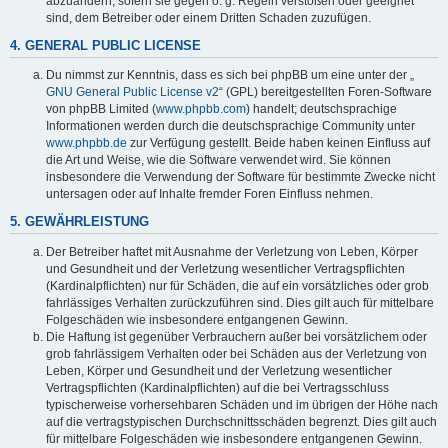
abzuändern, sofern sie gegen o. g. Regeln verstoßen oder geeignet
sind, dem Betreiber oder einem Dritten Schaden zuzufügen.
4. GENERAL PUBLIC LICENSE
Du nimmst zur Kenntnis, dass es sich bei phpBB um eine unter der „
GNU General Public License v2
“ (GPL) bereitgestellten Foren-Software
von phpBB Limited (
www.phpbb.com
) handelt; deutschsprachige
Informationen werden durch die deutschsprachige Community unter
www.phpbb.de
zur Verfügung gestellt. Beide haben keinen Einfluss auf
die Art und Weise, wie die Software verwendet wird. Sie können
insbesondere die Verwendung der Software für bestimmte Zwecke nicht
untersagen oder auf Inhalte fremder Foren Einfluss nehmen.
5. GEWÄHRLEISTUNG
Der Betreiber haftet mit Ausnahme der Verletzung von Leben, Körper
und Gesundheit und der Verletzung wesentlicher Vertragspflichten
(Kardinalpflichten) nur für Schäden, die auf ein vorsätzliches oder grob
fahrlässiges Verhalten zurückzuführen sind. Dies gilt auch für mittelbare
Folgeschäden wie insbesondere entgangenen Gewinn.
Die Haftung ist gegenüber Verbrauchern außer bei vorsätzlichem oder
grob fahrlässigem Verhalten oder bei Schäden aus der Verletzung von
Leben, Körper und Gesundheit und der Verletzung wesentlicher
Vertragspflichten (Kardinalpflichten) auf die bei Vertragsschluss
typischerweise vorhersehbaren Schäden und im übrigen der Höhe nach
auf die vertragstypischen Durchschnittsschäden begrenzt. Dies gilt auch
für mittelbare Folgeschäden wie insbesondere entgangenen Gewinn.