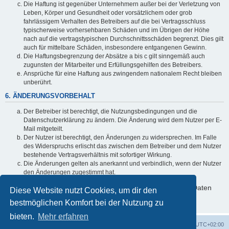
Die Haftung ist gegenüber Unternehmern außer bei der Verletzung von
Leben, Körper und Gesundheit oder vorsätzlichem oder grob
fahrlässigem Verhalten des Betreibers auf die bei Vertragsschluss
typischerweise vorhersehbaren Schäden und im Übrigen der Höhe
nach auf die vertragstypischen Durchschnittsschäden begrenzt. Dies gilt
auch für mittelbare Schäden, insbesondere entgangenen Gewinn.
Die Haftungsbegrenzung der Absätze a bis c gilt sinngemäß auch
zugunsten der Mitarbeiter und Erfüllungsgehilfen des Betreibers.
Ansprüche für eine Haftung aus zwingendem nationalem Recht bleiben
unberührt.
6. ÄNDERUNGSVORBEHALT
Der Betreiber ist berechtigt, die Nutzungsbedingungen und die
Datenschutzerklärung zu ändern. Die Änderung wird dem Nutzer per E-
Mail mitgeteilt.
Der Nutzer ist berechtigt, den Änderungen zu widersprechen. Im Falle
des Widerspruchs erlischt das zwischen dem Betreiber und dem Nutzer
bestehende Vertragsverhältnis mit sofortiger Wirkung.
Die Änderungen gelten als anerkannt und verbindlich, wenn der Nutzer
den Änderungen zugestimmt hat.
Informationen über den Umgang mit deinen persönlichen Daten
Diese Website nutzt Cookies, um dir den
sind in der Datenschutzerklärung enthalten.
bestmöglichen Komfort bei der Nutzung zu
bieten.
Mehr erfahren
Foren-Übersicht
Alle Cookies löschen
Alle Zeiten sind
UTC+02:00