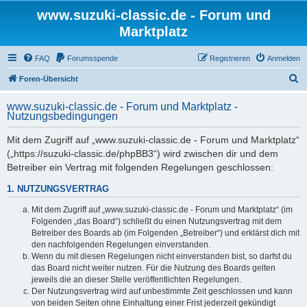
www.suzuki-classic.de - Forum und
Marktplatz
FAQ
Forumsspende
Registrieren
Anmelden
S
Foren-Übersicht
u
www.suzuki-classic.de - Forum und Marktplatz -
c
Nutzungsbedingungen
h
Mit dem Zugriff auf „www.suzuki-classic.de - Forum und Marktplatz“
e
(„https://suzuki-classic.de/phpBB3“) wird zwischen dir und dem
Betreiber ein Vertrag mit folgenden Regelungen geschlossen:
1. NUTZUNGSVERTRAG
Mit dem Zugriff auf „www.suzuki-classic.de - Forum und Marktplatz“ (im
Folgenden „das Board“) schließt du einen Nutzungsvertrag mit dem
Betreiber des Boards ab (im Folgenden „Betreiber“) und erklärst dich mit
den nachfolgenden Regelungen einverstanden.
Wenn du mit diesen Regelungen nicht einverstanden bist, so darfst du
das Board nicht weiter nutzen. Für die Nutzung des Boards gelten
jeweils die an dieser Stelle veröffentlichten Regelungen.
Der Nutzungsvertrag wird auf unbestimmte Zeit geschlossen und kann
von beiden Seiten ohne Einhaltung einer Frist jederzeit gekündigt