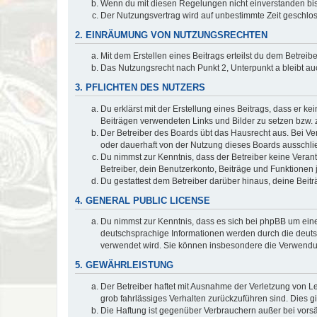
Wenn du mit diesen Regelungen nicht einverstanden bist,
Der Nutzungsvertrag wird auf unbestimmte Zeit geschlos
2. EINRÄUMUNG VON NUTZUNGSRECHTEN
Mit dem Erstellen eines Beitrags erteilst du dem Betrei
Das Nutzungsrecht nach Punkt 2, Unterpunkt a bleibt 
3. PFLICHTEN DES NUTZERS
Du erklärst mit der Erstellung eines Beitrags, dass er ke
Beiträgen verwendeten Links und Bilder zu setzen bzw.
Der Betreiber des Boards übt das Hausrecht aus. Bei V
oder dauerhaft von der Nutzung dieses Boards ausschlie
Du nimmst zur Kenntnis, dass der Betreiber keine Verantw
Betreiber, dein Benutzerkonto, Beiträge und Funktionen 
Du gestattest dem Betreiber darüber hinaus, deine Beit
4. GENERAL PUBLIC LICENSE
Du nimmst zur Kenntnis, dass es sich bei phpBB um eine
deutschsprachige Informationen werden durch die deu
verwendet wird. Sie können insbesondere die Verwendun
5. GEWÄHRLEISTUNG
Der Betreiber haftet mit Ausnahme der Verletzung von Le
grob fahrlässiges Verhalten zurückzuführen sind. Dies 
Die Haftung ist gegenüber Verbrauchern außer bei vors