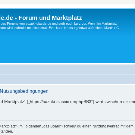
c.de - Forum und Marktplatz
ng des Forums von suzuki-classic.de und stellt euch kurz vor. Wenn im Marktplatz
ten wird, schreibt mir eine email. Evtl. kann ich es irgendwo auftreiben. Martin (IG
 - Nutzungsbedingungen
d Marktplatz“ („https://suzuki-classic.de/phpBB3“) wird zwischen dir u
Marktplatz“ (im Folgenden „das Board“) schließt du einen Nutzungsvertrag mit dem
standen.