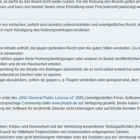
 so darfst du das Board nicht weiter nutzen. Für die Nutzung des Boards gelten jew
sen und kann von beiden Seiten ohne Einhaltung einer Frist jederzeit gekündigt w
ber ein einfaches, zeitlich und räumlich unbeschränktes und unentgeltliches Recht
auch nach Kündigung des Nutzungsvertrages bestehen.
ine Inhalte enthält, die gegen geltendes Recht oder die guten Sitten verstoßen. Du 
 zu verwenden.
erstößen gegen diese Nutzungsbedingungen oder anderer im Board veröffentlichte
ßen und dir ein Hausverbot erteilen.
ortung für die Inhalte von Beiträgen übernimmt, die er nicht selbst erstellt hat od
jederzeit zu löschen oder zu sperren.
räge abzuändern, sofern sie gegen o. g. Regeln verstoßen oder geeignet sind, dem
 unter der „
GNU General Public License v2
“ (GPL) bereitgestellten Foren-Softwar
tschsprachige Community unter
www.phpbb.de
zur Verfügung gestellt. Beide haben 
g der Software für bestimmte Zwecke nicht untersagen oder auf Inhalte fremder F
ben, Körper und Gesundheit und der Verletzung wesentlicher Vertragspflichten (Kard
gilt auch für mittelbare Folgeschäden wie insbesondere entgangenen Gewinn.
ätzlichem oder grob fahrlässigem Verhalten oder bei Schäden aus der Verletzung 