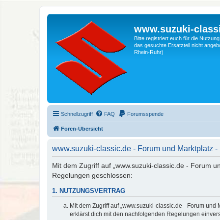
www.suzuki-classi
Bitte registriert euch für die Nutzu
das gesuchte Ersatzteil nicht angebo
Rhein-Ruhr)
Schnellzugriff
FAQ
Forumsspende
Foren-Übersicht
www.suzuki-classic.de - Forum und Marktplatz
Mit dem Zugriff auf „www.suzuki-classic.de - Forum un
Regelungen geschlossen:
1. NUTZUNGSVERTRAG
Mit dem Zugriff auf „www.suzuki-classic.de - Forum und 
erklärst dich mit den nachfolgenden Regelungen einver