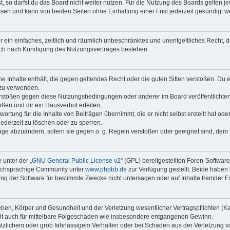
 so darfst du das Board nicht weiter nutzen. Für die Nutzung des Boards gelten jew
sen und kann von beiden Seiten ohne Einhaltung einer Frist jederzeit gekündigt w
ber ein einfaches, zeitlich und räumlich unbeschränktes und unentgeltliches Recht
auch nach Kündigung des Nutzungsvertrages bestehen.
ine Inhalte enthält, die gegen geltendes Recht oder die guten Sitten verstoßen. Du 
 zu verwenden.
erstößen gegen diese Nutzungsbedingungen oder anderer im Board veröffentlichte
ßen und dir ein Hausverbot erteilen.
ortung für die Inhalte von Beiträgen übernimmt, die er nicht selbst erstellt hat od
jederzeit zu löschen oder zu sperren.
räge abzuändern, sofern sie gegen o. g. Regeln verstoßen oder geeignet sind, dem
 unter der „
GNU General Public License v2
“ (GPL) bereitgestellten Foren-Softwar
tschsprachige Community unter
www.phpbb.de
zur Verfügung gestellt. Beide haben 
g der Software für bestimmte Zwecke nicht untersagen oder auf Inhalte fremder F
ben, Körper und Gesundheit und der Verletzung wesentlicher Vertragspflichten (Kard
gilt auch für mittelbare Folgeschäden wie insbesondere entgangenen Gewinn.
ätzlichem oder grob fahrlässigem Verhalten oder bei Schäden aus der Verletzung 