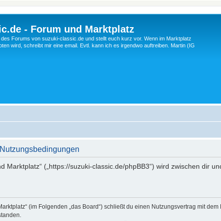
c.de - Forum und Marktplatz
ng des Forums von suzuki-classic.de und stellt euch kurz vor. Wenn im Marktplatz
ten wird, schreibt mir eine email. Evtl. kann ich es irgendwo auftreiben. Martin (IG
 - Nutzungsbedingungen
d Marktplatz“ („https://suzuki-classic.de/phpBB3“) wird zwischen dir u
Marktplatz“ (im Folgenden „das Board“) schließt du einen Nutzungsvertrag mit dem
standen.