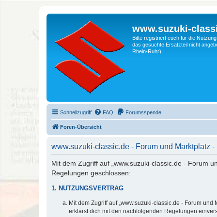
www.suzuki-classi
Bitte registriert euch für die Nutzu
das gesuchte Ersatzteil nicht angebo
Rhein-Ruhr)
Schnellzugriff
FAQ
Forumsspende
Foren-Übersicht
www.suzuki-classic.de - Forum und Marktplatz
Mit dem Zugriff auf „www.suzuki-classic.de - Forum un
Regelungen geschlossen:
1. NUTZUNGSVERTRAG
Mit dem Zugriff auf „www.suzuki-classic.de - Forum und 
erklärst dich mit den nachfolgenden Regelungen einver