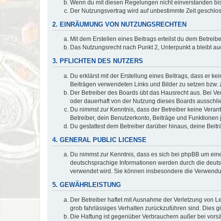
Wenn du mit diesen Regelungen nicht einverstanden bist,
Der Nutzungsvertrag wird auf unbestimmte Zeit geschlos
2. EINRÄUMUNG VON NUTZUNGSRECHTEN
Mit dem Erstellen eines Beitrags erteilst du dem Betrei
Das Nutzungsrecht nach Punkt 2, Unterpunkt a bleibt 
3. PFLICHTEN DES NUTZERS
Du erklärst mit der Erstellung eines Beitrags, dass er ke
Beiträgen verwendeten Links und Bilder zu setzen bzw.
Der Betreiber des Boards übt das Hausrecht aus. Bei V
oder dauerhaft von der Nutzung dieses Boards ausschlie
Du nimmst zur Kenntnis, dass der Betreiber keine Verantw
Betreiber, dein Benutzerkonto, Beiträge und Funktionen 
Du gestattest dem Betreiber darüber hinaus, deine Beit
4. GENERAL PUBLIC LICENSE
Du nimmst zur Kenntnis, dass es sich bei phpBB um eine
deutschsprachige Informationen werden durch die deu
verwendet wird. Sie können insbesondere die Verwendun
5. GEWÄHRLEISTUNG
Der Betreiber haftet mit Ausnahme der Verletzung von Le
grob fahrlässiges Verhalten zurückzuführen sind. Dies 
Die Haftung ist gegenüber Verbrauchern außer bei vors