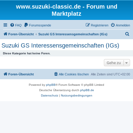
www.suzuki-classic.de - Forum und
Marktplatz
FAQ
Forumsspende
Registrieren
Anmelden
S
Foren-Übersicht
Suzuki GS Interessensgemeinschaften (IGs)
u
Suzuki GS Interessensgemeinschaften (IGs)
c
Diese Kategorie hat keine Foren.
h
Gehe zu
e
Foren-Übersicht
Alle Cookies löschen
Alle Zeiten sind
UTC+02:00
Powered by
phpBB
® Forum Software © phpBB Limited
Deutsche Übersetzung durch
phpBB.de
Datenschutz
|
Nutzungsbedingungen