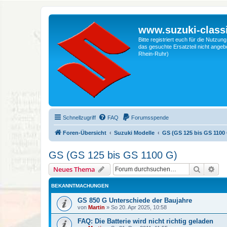
www.suzuki-classi
Bitte registriert euch für die Nutzu
das gesuchte Ersatzteil nicht angebo
Rhein-Ruhr)
Schnellzugriff
FAQ
Forumsspende
Foren-Übersicht
Suzuki Modelle
GS (GS 125 bis GS 1100
GS (GS 125 bis GS 1100 G)
Suche
Erw
Neues Thema
BEKANNTMACHUNGEN
GS 850 G Unterschiede der Baujahre
von
Martin
»
So 20. Apr 2025, 10:58
FAQ: Die Batterie wird nicht richtig geladen