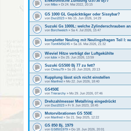
Elektronische Zündung GS750 bj77
von
Mibo
»
Di 24. Mai 2022, 20:15
GS 1000 GL Gepäckträger oder Sissybar?
von
Duci2023
»
Mo 15. Jun 2026, 14:29
Suzuki Gs 1000L: welche Zylinderschrauben an
von
Borchweich
»
Sa 4. Jul 2026, 15:47
kompletter Neuling mit Neulingsfragen Teil I: 
von
TomKMSt245
»
Sa 16. Mai 2026, 21:32
Wieviel Hitze verträgt der Luftgekühlte
von
lubix
»
Do 25. Jun 2026, 13:59
Suzuki GS500 Bj 77 zu fett?
von
Chrisu79
»
So 28. Jun 2026, 20:13
Kupplung lässt sich nicht einstellen
von
Manfred
»
Mo 22. Jun 2026, 18:40
GS450E
von
Trierarchy
»
Mo 29. Jun 2026, 07:46
Drehzahlmesser Metallring eingedrückt
von
Duci2023
»
Fr 9. Jun 2023, 18:45
Motorvibrationen GS 550E
von
Manfred
»
So 21. Sep 2025, 12:22
GS 850 Bj. 1979
von
GS8501979
»
Do 18. Jun 2026, 20:01