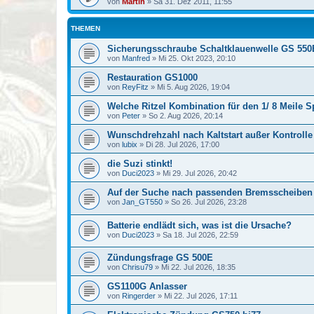
von
Martin
»
Sa 31. Dez 2011, 11:55
THEMEN
Sicherungsschraube Schaltklauenwelle GS 550
von
Manfred
»
Mi 25. Okt 2023, 20:10
Restauration GS1000
von
ReyFitz
»
Mi 5. Aug 2026, 19:04
Welche Ritzel Kombination für den 1/ 8 Meile S
von
Peter
»
So 2. Aug 2026, 20:14
Wunschdrehzahl nach Kaltstart außer Kontrolle
von
lubix
»
Di 28. Jul 2026, 17:00
die Suzi stinkt!
von
Duci2023
»
Mi 29. Jul 2026, 20:42
Auf der Suche nach passenden Bremsscheiben
von
Jan_GT550
»
So 26. Jul 2026, 23:28
Batterie endlädt sich, was ist die Ursache?
von
Duci2023
»
Sa 18. Jul 2026, 22:59
Zündungsfrage GS 500E
von
Chrisu79
»
Mi 22. Jul 2026, 18:35
GS1100G Anlasser
von
Ringerder
»
Mi 22. Jul 2026, 17:11