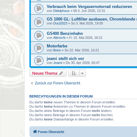
Verbrauch beim Vergasernotorrad reduzieren
von
Didelphous
»
Mi 3. Jun 2026, 13:31
GS 1000 GL: Luftfilter ausbauen, Chromblende 
von
Duci2023
»
So 3. Mai 2026, 19:05
GS400 Benzinhahn
von
Albrecht
»
Fr 15. Mai 2026, 18:21
Motorfarbe
von
Bono
»
So 22. Mär 2026, 10:21
jeami stellt sich vor
von
Jeami
»
Do 30. Apr 2026, 00:47
Neues Thema
Zurück zur Foren-Übersicht
BERECHTIGUNGEN IN DIESEM FORUM
Du darfst
keine
neuen Themen in diesem Forum erstellen.
Du darfst
keine
Antworten zu Themen in diesem Forum erstellen.
Du darfst deine Beiträge in diesem Forum
nicht
ändern.
Du darfst deine Beiträge in diesem Forum
nicht
löschen.
Du darfst
keine
Dateianhänge in diesem Forum erstellen.
Foren-Übersicht