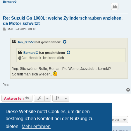
BernardG
Re: Suzuki Gs 1000L: welche Zylinderschrauben anziehen,
da Motor schwitzt
B
Mi 8. Jul 2026, 09:18
e
i
t
Jan_GT550
hat geschrieben:
r
a
g
BernardG
hat geschrieben:
@Jan-Hendrik: Ich kenn dich
Yep. Stichwörter Rollo, Roman, Pic-Weine, Jazzclub... korrekt?
So trifft man sich wieder...
Yes
Antworten
1
2
Vorherige
14 Beiträge
Diese Website nutzt Cookies, um dir den
bestmöglichen Komfort bei der Nutzung zu
Gehe zu
bieten.
Mehr erfahren