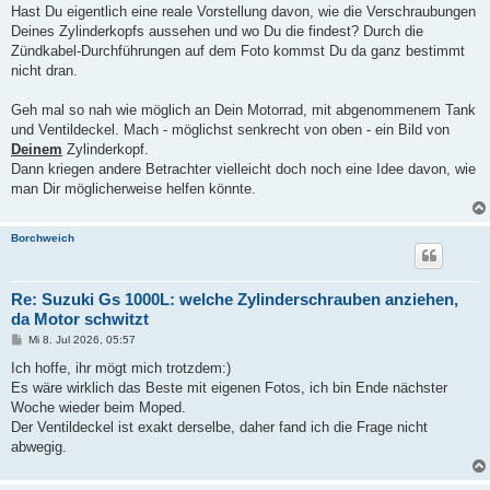
Hast Du eigentlich eine reale Vorstellung davon, wie die Verschraubungen
Deines Zylinderkopfs aussehen und wo Du die findest? Durch die
Zündkabel-Durchführungen auf dem Foto kommst Du da ganz bestimmt
nicht dran.
Geh mal so nah wie möglich an Dein Motorrad, mit abgenommenem Tank
und Ventildeckel. Mach - möglichst senkrecht von oben - ein Bild von
Deinem
Zylinderkopf.
Dann kriegen andere Betrachter vielleicht doch noch eine Idee davon, wie
man Dir möglicherweise helfen könnte.
Borchweich
Re: Suzuki Gs 1000L: welche Zylinderschrauben anziehen,
da Motor schwitzt
B
Mi 8. Jul 2026, 05:57
e
i
Ich hoffe, ihr mögt mich trotzdem:)
t
Es wäre wirklich das Beste mit eigenen Fotos, ich bin Ende nächster
r
a
Woche wieder beim Moped.
g
Der Ventildeckel ist exakt derselbe, daher fand ich die Frage nicht
abwegig.