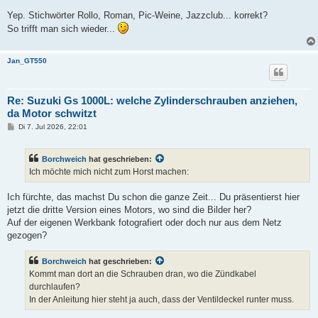
Yep. Stichwörter Rollo, Roman, Pic-Weine, Jazzclub... korrekt?
So trifft man sich wieder...
Jan_GT550
Re: Suzuki Gs 1000L: welche Zylinderschrauben anziehen,
da Motor schwitzt
B
Di 7. Jul 2026, 22:01
e
i
t
Borchweich
hat geschrieben:
r
a
Ich möchte mich nicht zum Horst machen:
g
Ich fürchte, das machst Du schon die ganze Zeit... Du präsentierst hier
jetzt die dritte Version eines Motors, wo sind die Bilder her?
Auf der eigenen Werkbank fotografiert oder doch nur aus dem Netz
gezogen?
Borchweich
hat geschrieben:
Kommt man dort an die Schrauben dran, wo die Zündkabel
durchlaufen?
In der Anleitung hier steht ja auch, dass der Ventildeckel runter muss.