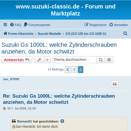
www.suzuki-classic.de - Forum und
Marktplatz
FAQ
Forumsspende
Registrieren
Anmelden
S
Foren-Übersicht
Suzuki Modelle
GS (GS 125 bis GS 1100 G)
u
Suzuki Gs 1000L: welche Zylinderschrauben
c
anziehen, da Motor schwitzt
h
Suche
Erweiterte
Antworten
e
1
2
Vorherige
14 Beiträge
Jan_GT550
Re: Suzuki Gs 1000L: welche Zylinderschrauben
anziehen, da Motor schwitzt
B
Di 7. Jul 2026, 21:50
e
i
t
BernardG
hat geschrieben:
r
a
@Jan-Hendrik: Ich kenn dich
g